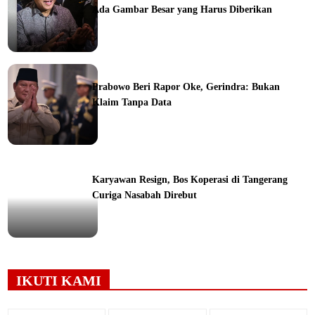
Ada Gambar Besar yang Harus Diberikan
ine
Prabowo Beri Rapor Oke, Gerindra: Bukan
Klaim Tanpa Data
ine
Karyawan Resign, Bos Koperasi di Tangerang
Curiga Nasabah Direbut
ine
IKUTI KAMI