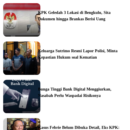
KPK Geledah 3 Lokasi di Bengkulu, Sita
Dokumen hingga Brankas Berisi Uang
ine
Keluarga Sutrimo Resmi Lapor Polisi, Minta
Kepastian Hukum soal Kematian
ine
Bunga Tinggi Bank Digital Menggiurkan,
Nasabah Perlu Waspadai Risikonya
ine
Kasus Febrie Belum Dibuka Detail, Eks KPK: