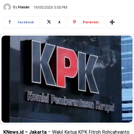
By
Hasan
19/05/2026 5:00 PM
Facebook
X
Pinterest
KNews.id – Jakarta
– Wakil Ketua KPK Fitroh Rohcahyanto