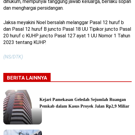
dihukum, mempunyai tanggung jawab keluarga, berlaku sopan
dan menghargai persidangan.
Jaksa meyakini Noel bersalah melanggar Pasal 12 huruf b
dan Pasal 12 huruf B juncto Pasal 18 UU Tipikor juncto Pasal
20 huruf c KUHP juncto Pasal 127 ayat 1 UU Nomor 1 Tahun
2023 tentang KUHP.
(NS/DTK)
BERITA LAINNYA
Kejari Pamekasan Geledah Sejumlah Ruangan
Pemkab dalam Kasus Proyek Jalan Rp2,9 Miliar
ine