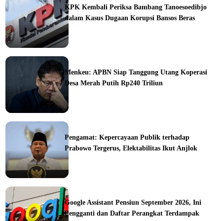
KPK Kembali Periksa Bambang Tanoesoedibjo
dalam Kasus Dugaan Korupsi Bansos Beras
ine
Menkeu: APBN Siap Tanggung Utang Koperasi
Desa Merah Putih Rp240 Triliun
ine
Pengamat: Kepercayaan Publik terhadap
Prabowo Tergerus, Elektabilitas Ikut Anjlok
ine
Google Assistant Pensiun September 2026, Ini
Pengganti dan Daftar Perangkat Terdampak