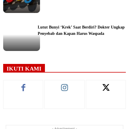
ine
Lutut Bunyi ‘Krek’ Saat Berdiri? Dokter Ungkap
Penyebab dan Kapan Harus Waspada
ine
IKUTI KAMI
- Advertisement -