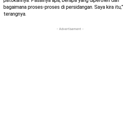
patokannya. Pasalnya apa, berapa yang diperoleh dan
bagaimana proses-proses di persidangan. Saya kira itu,”
terangnya.
- Advertisement -