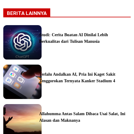
BERITA LAINNYA
Studi: Cerita Buatan AI Dinilai Lebih
Berkualitas dari Tulisan Manusia
ine
Terlalu Andalkan AI, Pria Ini Kaget Sakit
Tenggorokan Ternyata Kanker Stadium 4
ine
Allahumma Antas Salam Dibaca Usai Salat, Ini
Alasan dan Maknanya