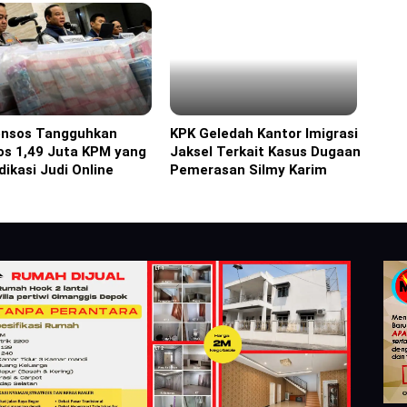
nsos Tangguhkan
KPK Geledah Kantor Imigrasi
ine
Headline
os 1,49 Juta KPM yang
Jaksel Terkait Kasus Dugaan
dikasi Judi Online
Pemerasan Silmy Karim