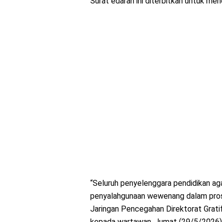
Surat edaran ini diterbitkan untuk men
“Seluruh penyelenggara pendidikan aga
penyalahgunaan wewenang dalam prose
Jaringan Pencegahan Direktorat Gratif
kepada wartawan, Jumat (29/5/2026)