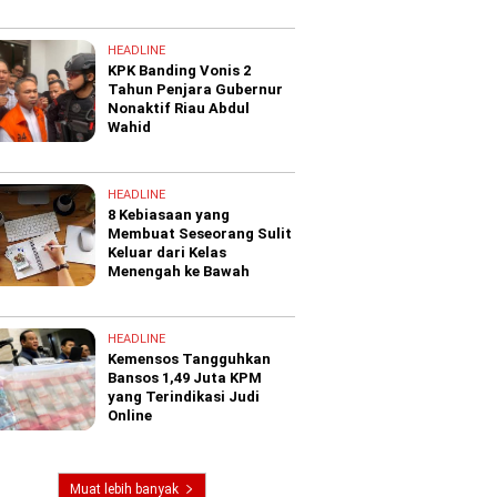
HEADLINE
KPK Banding Vonis 2
Tahun Penjara Gubernur
Nonaktif Riau Abdul
Wahid
HEADLINE
8 Kebiasaan yang
Membuat Seseorang Sulit
Keluar dari Kelas
Menengah ke Bawah
HEADLINE
Kemensos Tangguhkan
Bansos 1,49 Juta KPM
yang Terindikasi Judi
Online
Muat lebih banyak