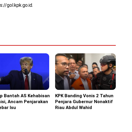
s://gol.kpk.go.id.
p Bantah AS Kehabisan
KPK Banding Vonis 2 Tahun
ka
Headline
isi, Ancam Penjarakan
Penjara Gubernur Nonaktif
bar Isu
Riau Abdul Wahid