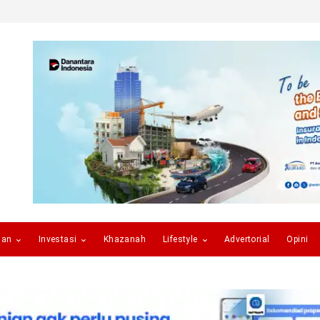
gan
Investasi
Khazanah
Lifestyle
Advertorial
Opini