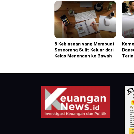
8 Kebiasaan yang Membuat
Keme
Headline
Headl
Seseorang Sulit Keluar dari
Bans
Kelas Menengah ke Bawah
Terin