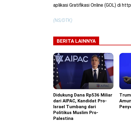
aplikasi Gratifikasi Online (GOL) di http
(NS/DTK)
BERITA LAINNYA
Didukung Dana Rp536 Miliar
Trum
Eropa
Ameri
dari AIPAC, Kandidat Pro-
Amun
Israel Tumbang dari
Penye
Politikus Muslim Pro-
Palestina