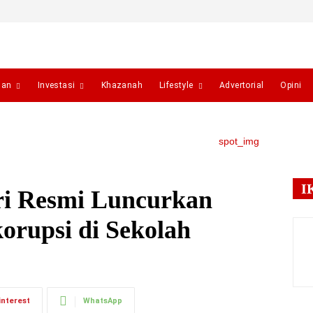
gan
Investasi
Khazanah
Lifestyle
Advertorial
Opini
I
 Resmi Luncurkan
orupsi di Sekolah
interest
WhatsApp