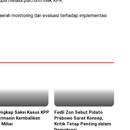
psi melalui platform milik KPK.
erah monitoring dan evaluasi terhadap implementasi
Ungkap Saksi Kasus KPP
Fadli Zon Sebut Pidato
ine
Headline
armasin Kembalikan
Prabowo Sarat Konsep,
 Miliar
Kritik Tetap Penting dalam
Demokrasi