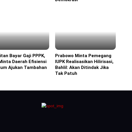
itan Bayar Gaji PPPK,
Prabowo Minta Pemegang
ine
Headline
Minta Daerah Efisiensi
IUPK Realisasikan Hilirisasi,
lum Ajukan Tambahan
Bahlil: Akan Ditindak Jika
Tak Patuh