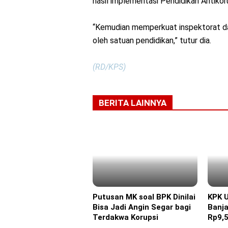
hasil implementasi Pendidikan Antikoru
“Kemudian memperkuat inspektorat da
oleh satuan pendidikan,” tutur dia.
(RD/KPS)
BERITA LAINNYA
Putusan MK soal BPK Dinilai
KPK 
Headline
Headl
Bisa Jadi Angin Segar bagi
Banj
Terdakwa Korupsi
Rp9,5