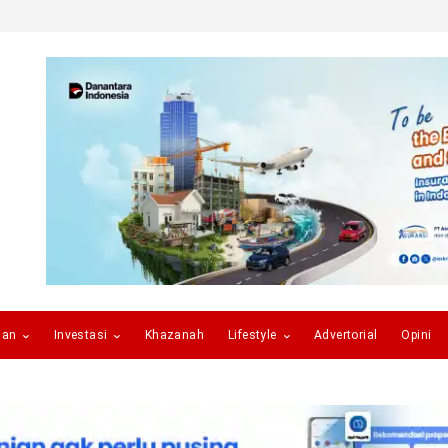
gan
Investasi
Khazanah
Lifestyle
Advertorial
Opini