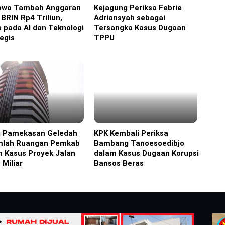
owo Tambah Anggaran
Kejagung Periksa Febrie
ine
Headline
 BRIN Rp4 Triliun,
Adriansyah sebagai
 pada AI dan Teknologi
Tersangka Kasus Dugaan
egis
TPPU
ri Pamekasan Geledah
KPK Kembali Periksa
ine
Headline
mlah Ruangan Pemkab
Bambang Tanoesoedibjo
m Kasus Proyek Jalan
dalam Kasus Dugaan Korupsi
 Miliar
Bansos Beras