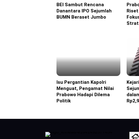
BEI Sambut Rencana
Prab
Headline
Headl
Danantara IPO Sejumlah
Riset
BUMN Beraset Jumbo
Fokus
Strat
Isu Pergantian Kapolri
Keja
Headline
Headl
Menguat, Pengamat Nilai
Seju
Prabowo Hadapi Dilema
dala
Politik
Rp2,9