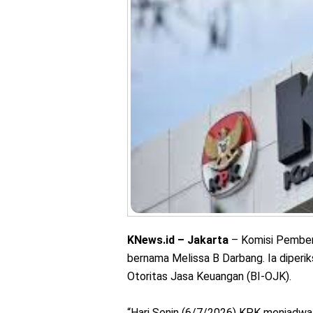
KNews.id – Jakarta
– Komisi Pembera
bernama Melissa B Darbang. Ia diperi
Otoritas Jasa Keuangan (BI-OJK).
“Hari Senin (6/7/2026) KPK menjadwal