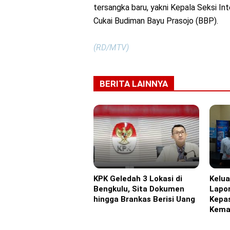
tersangka baru, yakni Kepala Seksi In
Cukai Budiman Bayu Prasojo (BBP).
(RD/MTV)
BERITA LAINNYA
KPK Geledah 3 Lokasi di
Kelu
Headline
Headl
Bengkulu, Sita Dokumen
Lapor
hingga Brankas Berisi Uang
Kepa
Kema