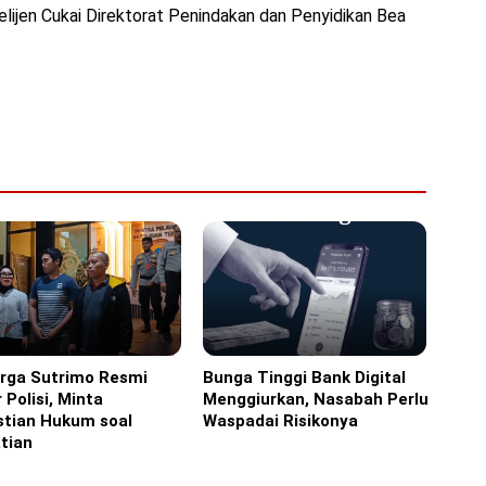
telijen Cukai Direktorat Penindakan dan Penyidikan Bea
arga Sutrimo Resmi
Bunga Tinggi Bank Digital
ine
Headline
 Polisi, Minta
Menggiurkan, Nasabah Perlu
stian Hukum soal
Waspadai Risikonya
tian