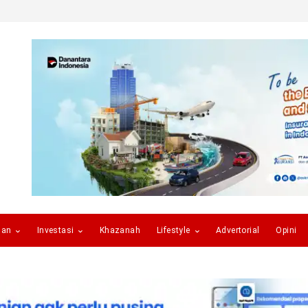
gan
Investasi
Khazanah
Lifestyle
Advertorial
Opini