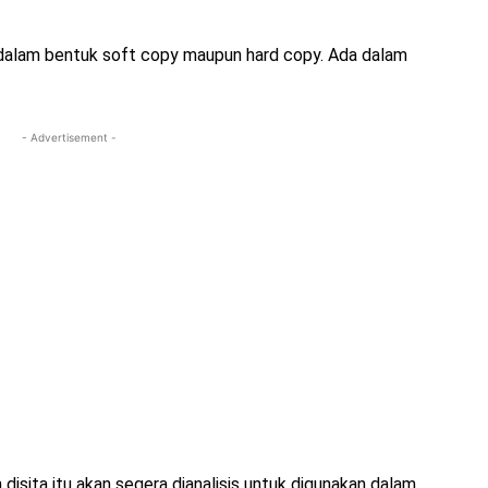
dalam bentuk soft copy maupun hard copy. Ada dalam
- Advertisement -
isita itu akan segera dianalisis untuk digunakan dalam