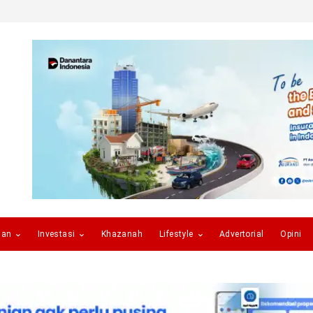
gan
Investasi
Khazanah
Lifestyle
Advertorial
Opini