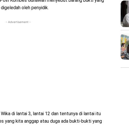
r Polri Kombes Gunawan menyebut barang bukti yang
g digeledah oleh penyidik.
- Advertisement -
ika di lantai 3, lantai 12 dan tentunya di lantai itu
es yang kita anggap atau duga ada bukti-bukti yang