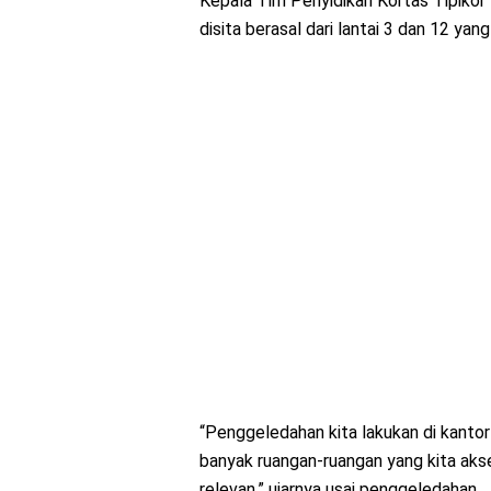
Kepala Tim Penyidikan Kortas Tipiko
disita berasal dari lantai 3 dan 12 yan
“Penggeledahan kita lakukan di kantor W
banyak ruangan-ruangan yang kita aks
relevan,” ujarnya usai penggeledahan.