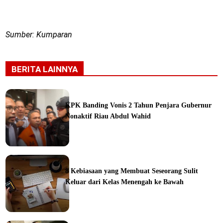
Sumber: Kumparan
BERITA LAINNYA
KPK Banding Vonis 2 Tahun Penjara Gubernur
Nonaktif Riau Abdul Wahid
ine
8 Kebiasaan yang Membuat Seseorang Sulit
Keluar dari Kelas Menengah ke Bawah
ine