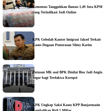
Kemensos Tangguhkan Bansos 1,49 Juta KPM
yang Terindikasi Judi Online
ine
KPK Geledah Kantor Imigrasi Jaksel Terkait
Kasus Dugaan Pemerasan Silmy Karim
ine
Putusan MK soal BPK Dinilai Bisa Jadi Angin
Segar bagi Terdakwa Korupsi
ine
KPK Ungkap Saksi Kasus KPP Banjarmasin
Kembalikan Rp9,5 Miliar