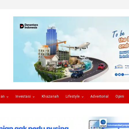
gan
Investasi
Khazanah
Lifestyle
Advertorial
Opini