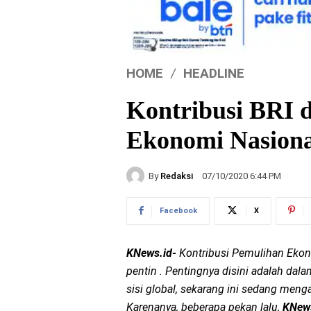
HOME
HEADLINE
Kontribusi BRI 
Ekonomi Nasiona
By
Redaksi
07/10/2020 6:44 PM
Facebook
X
KNews.id-
Kontribusi Pemulihan Ekono
pentin . Pentingnya disini adalah da
sisi global, sekarang ini sedang men
Karenanya, beberapa pekan lalu,
KNew