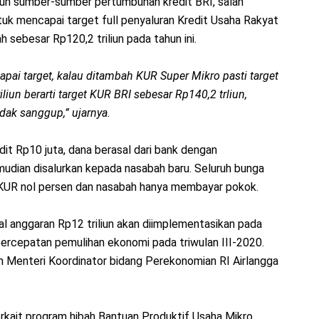
pun sumber-sumber pertumbuhan kredit BRI, salah
uk mencapai target full penyaluran Kredit Usaha Rakyat
 sebesar Rp120,2 triliun pada tahun ini.
apai target, kalau ditambah KUR Super Mikro pasti target
iun berarti target KUR BRI sebesar Rp140,2 trliun,
dak sanggup,” ujarnya.
it Rp10 juta, dana berasal dari bank dengan
udian disalurkan kepada nasabah baru. Seluruh bunga
 KUR nol persen dan nasabah hanya membayar pokok.
 anggaran Rp12 triliun akan diimplementasikan pada
ercepatan pemulihan ekonomi pada triwulan III-2020.
h Menteri Koordinator bidang Perekonomian RI Airlangga
rkait program hibah Bantuan Produktif Usaha Mikro