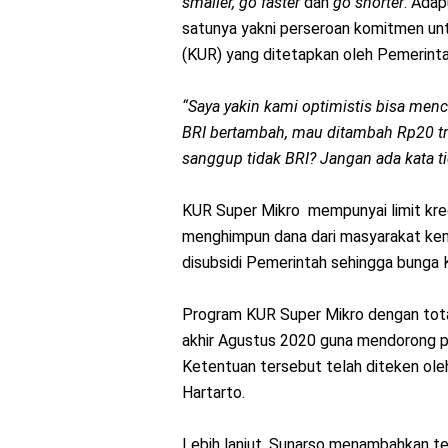
smaller, go faster
dan
go shorter
. Ada
satunya yakni perseroan komitmen unt
(KUR) yang ditetapkan oleh Pemerintah
“Saya yakin kami optimistis bisa menc
BRI bertambah, mau ditambah Rp20 tril
sanggup tidak BRI? Jangan ada kata ti
KUR Super Mikro mempunyai limit kred
menghimpun dana dari masyarakat kem
disubsidi Pemerintah sehingga bunga
Program KUR Super Mikro dengan total
akhir Agustus 2020 guna mendorong p
Ketentuan tersebut telah diteken ole
Hartarto.
Lebih lanjut, Sunarso menambahkan te