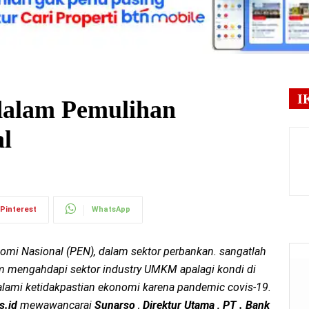
I
dalam Pemulihan
l
Pinterest
WhatsApp
mi Nasional (PEN), dalam sektor perbankan. sangatlah
lam mengahdapi sektor industry UMKM apalagi kondi di
galami ketidakpastian ekonomi karena pandemic covis-19.
s.id
mewawancarai
Sunarso
,
Direktur Utama ,
PT . Bank