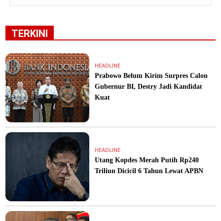
TERKINI
HEADLINE
Prabowo Belum Kirim Surpres Calon
Gubernur BI, Destry Jadi Kandidat
Kuat
HEADLINE
Utang Kopdes Merah Putih Rp240
Triliun Dicicil 6 Tahun Lewat APBN