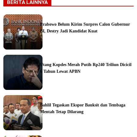
BERITA LAINNYA
Prabowo Belum Kirim Surpres Calon Gubernur
BI, Destry Jadi Kandidat Kuat
ine
Utang Kopdes Merah Putih Rp240 Triliun Dicicil
6 Tahun Lewat APBN
ine
Bahlil Tegaskan Ekspor Bauksit dan Tembaga
Mentah Tetap Dilarang
ine