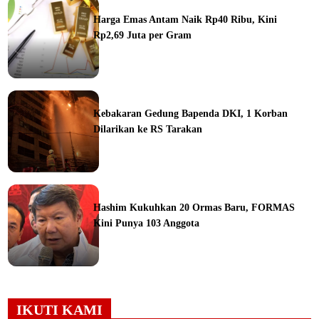
Harga Emas Antam Naik Rp40 Ribu, Kini
Rp2,69 Juta per Gram
ine
Kebakaran Gedung Bapenda DKI, 1 Korban
Dilarikan ke RS Tarakan
ine
Hashim Kukuhkan 20 Ormas Baru, FORMAS
Kini Punya 103 Anggota
ine
IKUTI KAMI