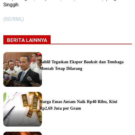
Singgih.
(RD/RML)
BERITA LAINNYA
Bahlil Tegaskan Ekspor Bauksit dan Tembaga
Mentah Tetap Dilarang
ine
Harga Emas Antam Naik Rp40 Ribu, Kini
Rp2,69 Juta per Gram
ine