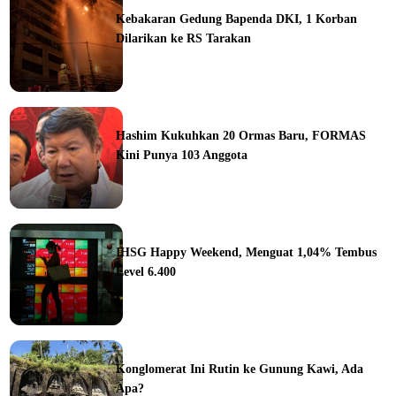
Kebakaran Gedung Bapenda DKI, 1 Korban
Dilarikan ke RS Tarakan
ine
Hashim Kukuhkan 20 Ormas Baru, FORMAS
Kini Punya 103 Anggota
ine
IHSG Happy Weekend, Menguat 1,04% Tembus
Level 6.400
ine
Konglomerat Ini Rutin ke Gunung Kawi, Ada
Apa?