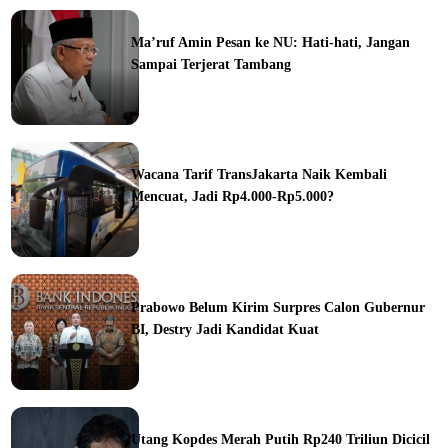
Ma’ruf Amin Pesan ke NU: Hati-hati, Jangan
Sampai Terjerat Tambang
ine
Wacana Tarif TransJakarta Naik Kembali
Mencuat, Jadi Rp4.000-Rp5.000?
ine
Prabowo Belum Kirim Surpres Calon Gubernur
BI, Destry Jadi Kandidat Kuat
ine
Utang Kopdes Merah Putih Rp240 Triliun Dicicil