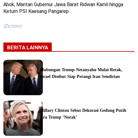
Ahok, Mantan Gubernur Jawa Barat Ridwan Kamil hingga
Ketum PSI Kaesang Pangarep.
(Zs/cnn)
BERITA LAINNYA
Hubungan Trump-Netanyahu Mulai Retak,
Israel Disebut Siap Perangi Iran Sendirian
ine
Hillary Clinton Sebut Dekorasi Gedung Putih
Era Trump ‘Norak’