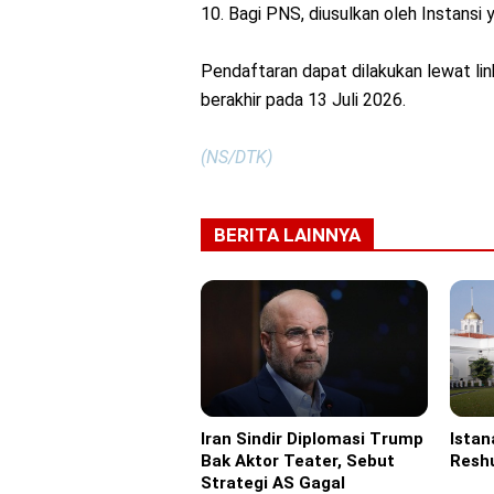
10. Bagi PNS, diusulkan oleh Instansi
Pendaftaran dapat dilakukan lewat li
berakhir pada 13 Juli 2026.
(NS/DTK)
BERITA LAINNYA
Iran Sindir Diplomasi Trump
Istan
Headline
Headl
Bak Aktor Teater, Sebut
Reshu
Strategi AS Gagal