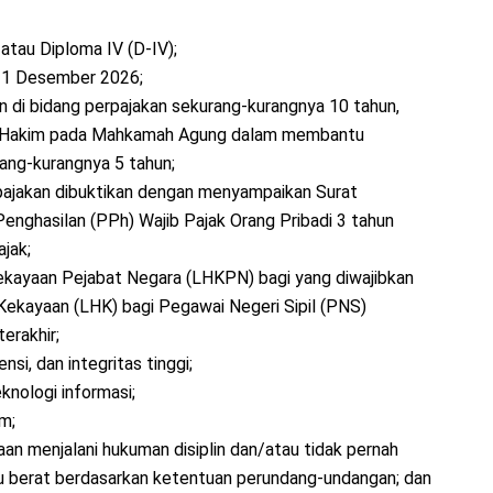
 atau Diploma IV (D-IV);
r 31 Desember 2026;
 di bidang perpajakan sekurang-kurangnya 10 tahun,
i Hakim pada Mahkamah Agung dalam membantu
ang-kurangnya 5 tahun;
pajakan dibuktikan dengan menyampaikan Surat
nghasilan (PPh) Wajib Pajak Orang Pribadi 3 tahun
jak;
ekayaan Pejabat Negara (LHKPN) bagi yang diwajibkan
Kekayaan (LHK) bagi Pegawai Negeri Sipil (PNS)
erakhir;
nsi, dan integritas tinggi;
nologi informasi;
m;
an menjalani hukuman disiplin dan/atau tidak pernah
au berat berdasarkan ketentuan perundang-undangan; dan