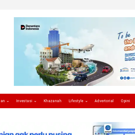
gan
Investasi
Khazanah
Lifestyle
Advertorial
Opini