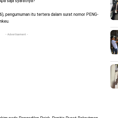
Apa saja syaratnya?
026), pengumuman itu tertera dalam surat nomor PENG-
nkeu.
- Advertisement -