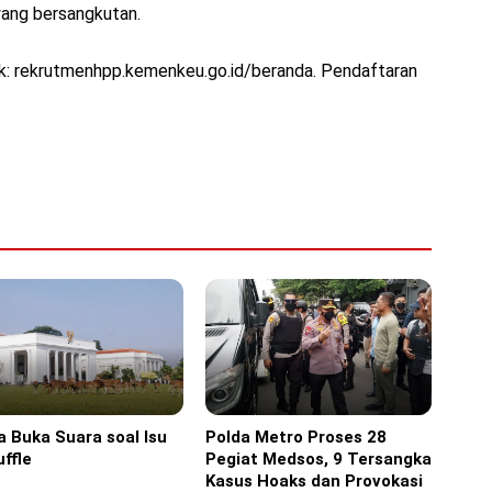
 yang bersangkutan.
nk: rekrutmenhpp.kemenkeu.go.id/beranda. Pendaftaran
a Buka Suara soal Isu
Polda Metro Proses 28
ine
Headline
ffle
Pegiat Medsos, 9 Tersangka
Kasus Hoaks dan Provokasi