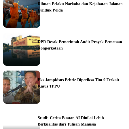
Ribuan Pelaku Narkoba dan Kejahatan Jalanan
Diciduk Polda
ine
DPR Desak Pemerintah Audit Proyek Pemetaan
Nonperkotaan
ine
Eks Jampidsus Febrie Diperiksa Tim 9 Terkait
Kasus TPPU
ine
Studi: Cerita Buatan AI Dinilai Lebih
Berkualitas dari Tulisan Manusia