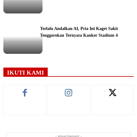
ine
Terlalu Andalkan AI, Pria Ini Kaget Sakit
Tenggorokan Ternyata Kanker Stadium 4
ine
IKUTI KAMI
- Advertisement -