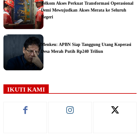
Telkom Akses Perkuat Transformasi Operasional
Demi Mewujudkan Akses Merata ke Seluruh
Negeri
orial
Menkeu: APBN Siap Tanggung Utang Koperasi
Desa Merah Putih Rp240 Triliun
ine
IKUTI KAMI