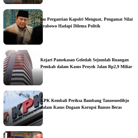
ine
Isu Pergantian Kapolri Menguat, Pengamat Nilai
Prabowo Hadapi Dilema Politik
ine
Kejari Pamekasan Geledah Sejumlah Ruangan
Pemkab dalam Kasus Proyek Jalan Rp2,9 Miliar
ine
KPK Kembali Periksa Bambang Tanoesoedibjo
dalam Kasus Dugaan Korupsi Bansos Beras
ine