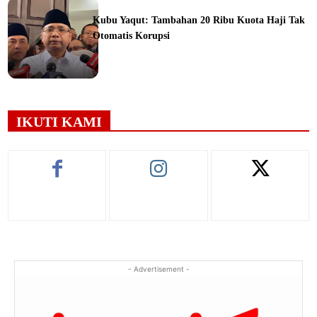
Kubu Yaqut: Tambahan 20 Ribu Kuota Haji Tak
Otomatis Korupsi
ine
IKUTI KAMI
- Advertisement -