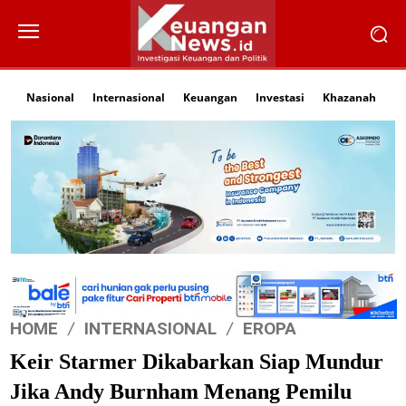
Nasional
Internasional
Keuangan
Investasi
Khazanah
Li
HOME
INTERNASIONAL
EROPA
Keir Starmer Dikabarkan Siap Mundur
Jika Andy Burnham Menang Pemilu