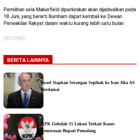
Pemilihan sela Makerfield diperkirakan akan dijadwalkan pada
18 Juni, yang berarti Burnham dapat kembali ke Dewan
Perwakilan Rakyat dalam waktu kurang lebih satu bulan.
(RD/CNN)
BERITA LAINNYA
Israel Siapkan Serangan Sepihak ke Iran Jika AS
Berdamai
ine
KPK Geledah 15 Lokasi Terkait Kasus
Pemerasan Bupati Pemalang