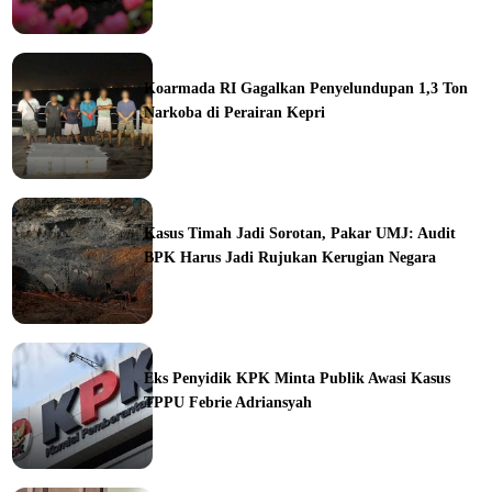
ine
Koarmada RI Gagalkan Penyelundupan 1,3 Ton
Narkoba di Perairan Kepri
ine
Kasus Timah Jadi Sorotan, Pakar UMJ: Audit
BPK Harus Jadi Rujukan Kerugian Negara
ine
Eks Penyidik KPK Minta Publik Awasi Kasus
TPPU Febrie Adriansyah
ine