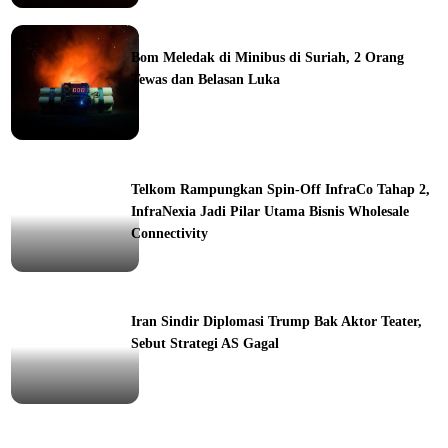
ine
Bom Meledak di Minibus di Suriah, 2 Orang
Tewas dan Belasan Luka
ine
Telkom Rampungkan Spin-Off InfraCo Tahap 2,
InfraNexia Jadi Pilar Utama Bisnis Wholesale
Connectivity
orial
Iran Sindir Diplomasi Trump Bak Aktor Teater,
Sebut Strategi AS Gagal
ine