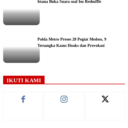
Istana Buka Suara soal Isu Reshuffle
ine
Polda Metro Proses 28 Pegiat Medsos, 9
Tersangka Kasus Hoaks dan Provokasi
ine
IKUTI KAMI