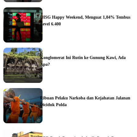
ine
IHSG Happy Weekend, Menguat 1,04% Tembus
Level 6.400
ine
Konglomerat Ini Rutin ke Gunung Kawi, Ada
Apa?
ine
Ribuan Pelaku Narkoba dan Kejahatan Jalanan
Diciduk Polda
ine