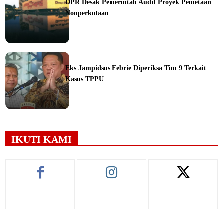
DPR Desak Pemerintah Audit Proyek Pemetaan
Nonperkotaan
ine
Eks Jampidsus Febrie Diperiksa Tim 9 Terkait
Kasus TPPU
ine
IKUTI KAMI