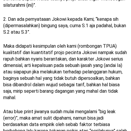
silaturahmi (ini)”.
2. Dan ada pernyataaan Jokowi kepada Kami; “kenapa sih
(dipermasalahkan) bingung saya, cuma S.1 aja padahal, bukan
S.2 atau S.3”.
Maka didapati kesimpulan oleh kami (rombongan TPUA)
kualitatif dan kuantitatif projo pecinta Jokowi nampak sudah
rapuh bahkan nyaris berantakan, dan karakter Jokowi serius
dimensial, arti kepalsuan pada sebuah ijasah yang (andai Ia)
atau siapapun jika melakukan terhadap pelanggaran hukum,
baginya sebuah hal yang tidak butuh dipersoalkan, bahkan
bisa dibandrol dalam wujud sebagai tarif, bahkan hal biasa
saja, mirip seperti barang dagangan yang mahal dan tidak
mahal.
Atau blue print jiwanya sudah mulai mengalami “big leak
(error)”, maka amat sulit dipahami, namun bisa jadi
berdasarkan data empirik oleh sebab faktor terbiasa
berbohong lalu karena tekanan psikis atas “perilakunya” salah