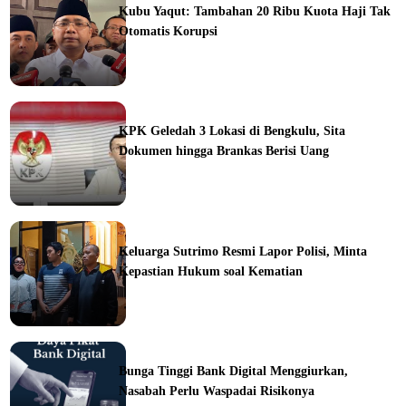
Kubu Yaqut: Tambahan 20 Ribu Kuota Haji Tak
Otomatis Korupsi
ine
KPK Geledah 3 Lokasi di Bengkulu, Sita
Dokumen hingga Brankas Berisi Uang
ine
Keluarga Sutrimo Resmi Lapor Polisi, Minta
Kepastian Hukum soal Kematian
ine
Bunga Tinggi Bank Digital Menggiurkan,
Nasabah Perlu Waspadai Risikonya