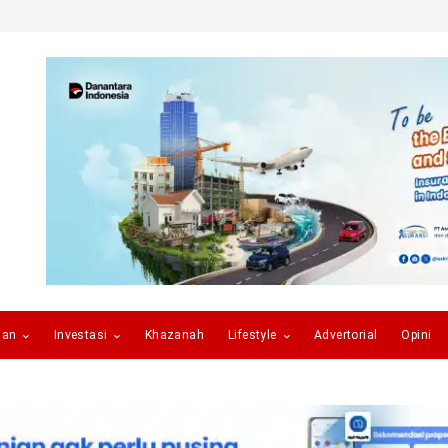
gan
Investasi
Khazanah
Lifestyle
Advertorial
Opini