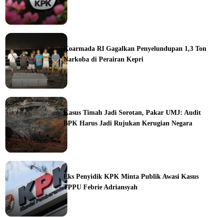
ine
Koarmada RI Gagalkan Penyelundupan 1,3 Ton
Narkoba di Perairan Kepri
ine
Kasus Timah Jadi Sorotan, Pakar UMJ: Audit
BPK Harus Jadi Rujukan Kerugian Negara
ine
Eks Penyidik KPK Minta Publik Awasi Kasus
TPPU Febrie Adriansyah