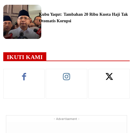
ine
Kubu Yaqut: Tambahan 20 Ribu Kuota Haji Tak
Otomatis Korupsi
ine
IKUTI KAMI
- Advertisement -