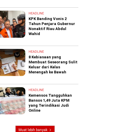
HEADLINE
KPK Banding Vonis 2
Tahun Penjara Gubernur
Nonaktif Riau Abdul
Wahid
HEADLINE
8 Kebiasaan yang
Membuat Seseorang Sulit
Keluar dari Kelas
Menengah ke Bawah
HEADLINE
Kemensos Tangguhkan
Bansos 1,49 Juta KPM
yang Terindikasi Judi
Online
Muat lebih banyak