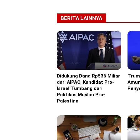
BERITA LAINNYA
Didukung Dana Rp536 Miliar
Trum
Eropa
Ameri
dari AIPAC, Kandidat Pro-
Amun
Israel Tumbang dari
Penye
Politikus Muslim Pro-
Palestina