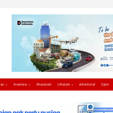
gan
Investasi
Khazanah
Lifestyle
Advertorial
Opini