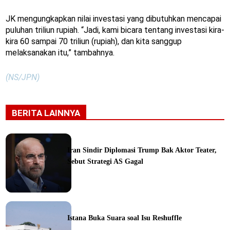
JK mengungkapkan nilai investasi yang dibutuhkan mencapai
puluhan triliun rupiah. “Jadi, kami bicara tentang investasi kira-
kira 60 sampai 70 triliun (rupiah), dan kita sanggup
melaksanakan itu,” tambahnya.
(NS/JPN)
BERITA LAINNYA
Iran Sindir Diplomasi Trump Bak Aktor Teater,
Sebut Strategi AS Gagal
ine
Istana Buka Suara soal Isu Reshuffle