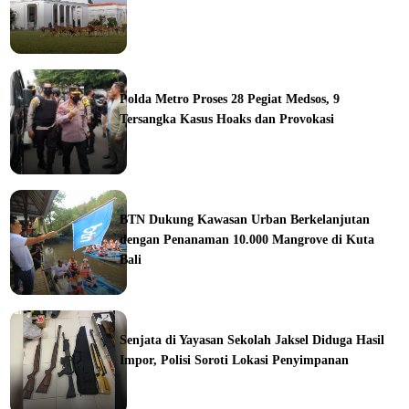
ine
Polda Metro Proses 28 Pegiat Medsos, 9
Tersangka Kasus Hoaks dan Provokasi
ine
BTN Dukung Kawasan Urban Berkelanjutan
dengan Penanaman 10.000 Mangrove di Kuta
Bali
orial
Senjata di Yayasan Sekolah Jaksel Diduga Hasil
Impor, Polisi Soroti Lokasi Penyimpanan