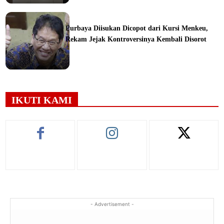
ine
Purbaya Diisukan Dicopot dari Kursi Menkeu,
Rekam Jejak Kontroversinya Kembali Disorot
ine
IKUTI KAMI
- Advertisement -