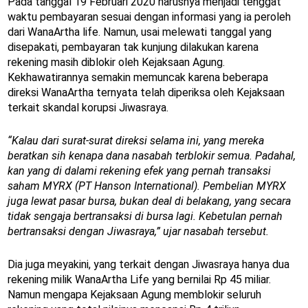
Pada tanggal 19 Februari 2020 harusnya menjadi tenggat
waktu pembayaran sesuai dengan informasi yang ia peroleh
dari WanaArtha life. Namun, usai melewati tanggal yang
disepakati, pembayaran tak kunjung dilakukan karena
rekening masih diblokir oleh Kejaksaan Agung.
Kekhawatirannya semakin memuncak karena beberapa
direksi WanaArtha ternyata telah diperiksa oleh Kejaksaan
terkait skandal korupsi Jiwasraya.
“Kalau dari surat-surat direksi selama ini, yang mereka
beratkan sih kenapa dana nasabah terblokir semua. Padahal,
kan yang di dalami rekening efek yang pernah transaksi
saham MYRX (PT Hanson International). Pembelian MYRX
juga lewat pasar bursa, bukan
deal
di belakang, yang secara
tidak sengaja bertransaksi di bursa lagi. Kebetulan pernah
bertransaksi dengan Jiwasraya,” ujar nasabah tersebut.
Dia juga meyakini, yang terkait dengan Jiwasraya hanya dua
rekening milik WanaArtha Life yang bernilai Rp 45 miliar.
Namun mengapa Kejaksaan Agung memblokir seluruh