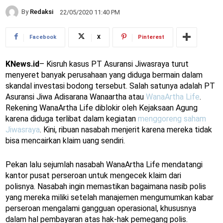
By
Redaksi
22/05/2020 11:40 PM
Facebook
X
Pinterest
KNews.id
– Kisruh kasus PT Asuransi Jiwasraya turut
menyeret banyak perusahaan yang diduga bermain dalam
skandal investasi bodong tersebut. Salah satunya adalah PT
Asuransi Jiwa Adisarana Wanaartha atau
WanaArtha Life
.
Rekening WanaArtha Life diblokir oleh Kejaksaan Agung
karena diduga terlibat dalam kegiatan
menggoreng saham
Jiwasraya
. Kini, ribuan nasabah menjerit karena mereka tidak
bisa mencairkan klaim uang sendiri.
Pekan lalu sejumlah nasabah WanaArtha Life mendatangi
kantor pusat perseroan untuk mengecek klaim dari
polisnya. Nasabah ingin memastikan bagaimana nasib polis
yang mereka miliki setelah manajemen mengumumkan kabar
perseroan mengalami gangguan operasional, khususnya
dalam hal pembayaran atas hak-hak pemegang polis.