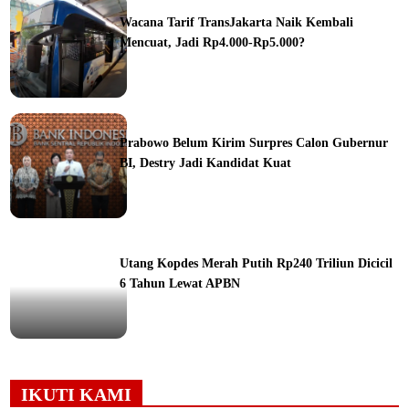
Wacana Tarif TransJakarta Naik Kembali
Mencuat, Jadi Rp4.000-Rp5.000?
ine
Prabowo Belum Kirim Surpres Calon Gubernur
BI, Destry Jadi Kandidat Kuat
ine
Utang Kopdes Merah Putih Rp240 Triliun Dicicil
6 Tahun Lewat APBN
ine
IKUTI KAMI