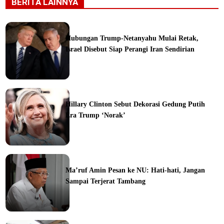
BERITA LAINNYA
Hubungan Trump-Netanyahu Mulai Retak,
Israel Disebut Siap Perangi Iran Sendirian
ine
Hillary Clinton Sebut Dekorasi Gedung Putih
Era Trump ‘Norak’
Ma’ruf Amin Pesan ke NU: Hati-hati, Jangan
Sampai Terjerat Tambang
ine