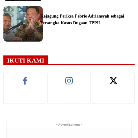
ine
Kejagung Periksa Febrie Adriansyah sebagai
Tersangka Kasus Dugaan TPPU
ine
IKUTI KAMI
- Advertisement -