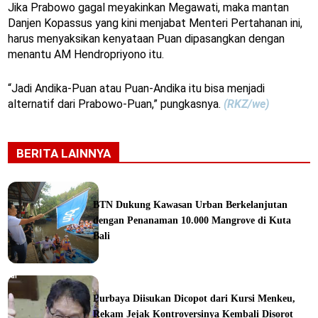
Jika Prabowo gagal meyakinkan Megawati, maka mantan
Danjen Kopassus yang kini menjabat Menteri Pertahanan ini,
harus menyaksikan kenyataan Puan dipasangkan dengan
menantu AM Hendropriyono itu.
“Jadi Andika-Puan atau Puan-Andika itu bisa menjadi
alternatif dari Prabowo-Puan,” pungkasnya.
(RKZ/we)
BERITA LAINNYA
BTN Dukung Kawasan Urban Berkelanjutan
dengan Penanaman 10.000 Mangrove di Kuta
Bali
orial
Purbaya Diisukan Dicopot dari Kursi Menkeu,
Rekam Jejak Kontroversinya Kembali Disorot