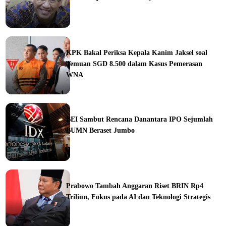
ine
KPK Bakal Periksa Kepala Kanim Jaksel soal
Temuan SGD 8.500 dalam Kasus Pemerasan
WNA
ine
BEI Sambut Rencana Danantara IPO Sejumlah
BUMN Beraset Jumbo
ine
Prabowo Tambah Anggaran Riset BRIN Rp4
Triliun, Fokus pada AI dan Teknologi Strategis