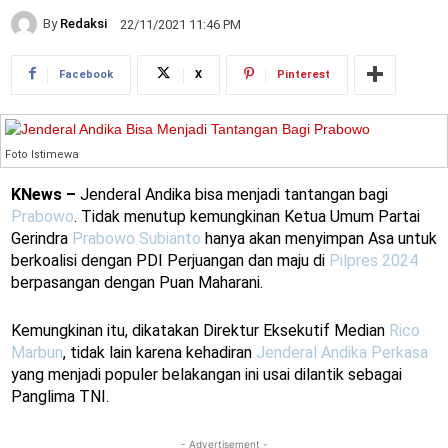
By
Redaksi
22/11/2021 11:46 PM
Facebook
X
Pinterest
Foto Istimewa
KNews –
Jenderal Andika bisa menjadi tantangan bagi
Prabowo
. Tidak menutup kemungkinan Ketua Umum Partai
Gerindra
Prabowo Subianto
hanya akan menyimpan Asa untuk
berkoalisi dengan PDI Perjuangan dan maju di
Pilpres 2024
berpasangan dengan Puan Maharani.
Kemungkinan itu, dikatakan Direktur Eksekutif Median
Rico
Marbun
, tidak lain karena kehadiran
Jenderal Andika Perkasa
yang menjadi populer belakangan ini usai dilantik sebagai
Panglima TNI.
- Advertisement -