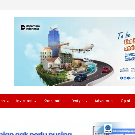
gan
Investasi
Khazanah
Lifestyle
Advertorial
Opini