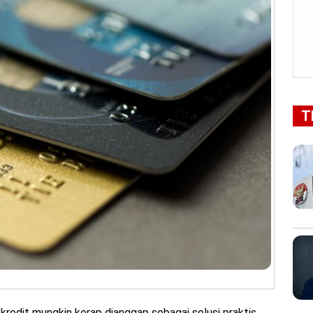
T
kredit mungkin kerap dianggap sebagai solusi praktis