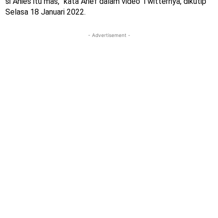
si Anies itu mas,” kata Arief dalam video Twitternya, dikutip
Selasa 18 Januari 2022.
- Advertisement -