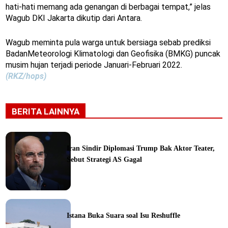
hati-hati memang ada genangan di berbagai tempat,” jelas
Wagub DKI Jakarta dikutip dari Antara.
Wagub meminta pula warga untuk bersiaga sebab prediksi
BadanMeteorologi Klimatologi dan Geofisika (BMKG) puncak
musim hujan terjadi periode Januari-Februari 2022.
(RKZ/hops)
BERITA LAINNYA
Iran Sindir Diplomasi Trump Bak Aktor Teater,
Sebut Strategi AS Gagal
ine
Istana Buka Suara soal Isu Reshuffle