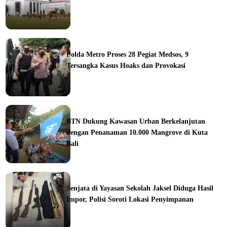
ine
Polda Metro Proses 28 Pegiat Medsos, 9
Tersangka Kasus Hoaks dan Provokasi
ine
BTN Dukung Kawasan Urban Berkelanjutan
dengan Penanaman 10.000 Mangrove di Kuta
Bali
orial
Senjata di Yayasan Sekolah Jaksel Diduga Hasil
Impor, Polisi Soroti Lokasi Penyimpanan