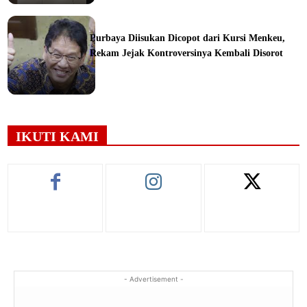
ine
Purbaya Diisukan Dicopot dari Kursi Menkeu,
Rekam Jejak Kontroversinya Kembali Disorot
ine
IKUTI KAMI
- Advertisement -