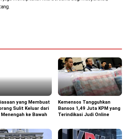
tang.
biasaan yang Membuat
Kemensos Tangguhkan
ine
Headline
rang Sulit Keluar dari
Bansos 1,49 Juta KPM yang
s Menengah ke Bawah
Terindikasi Judi Online