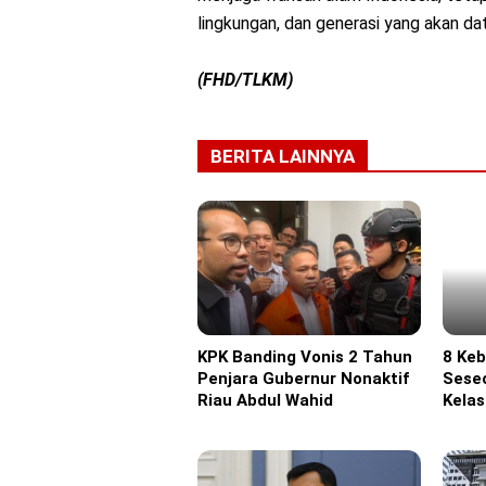
lingkungan, dan generasi yang akan da
(FHD/TLKM)
BERITA LAINNYA
KPK Banding Vonis 2 Tahun
8 Ke
Headline
Headl
Penjara Gubernur Nonaktif
Seseo
Riau Abdul Wahid
Kela