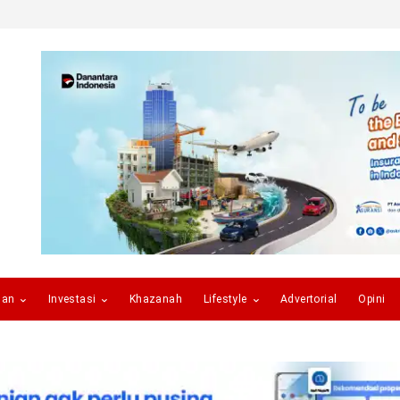
gan
Investasi
Khazanah
Lifestyle
Advertorial
Opini