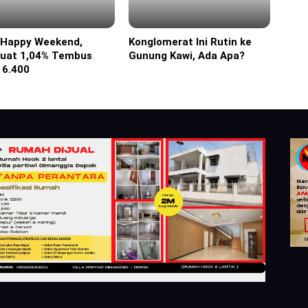
 Happy Weekend,
Konglomerat Ini Rutin ke
ine
Headline
uat 1,04% Tembus
Gunung Kawi, Ada Apa?
 6.400