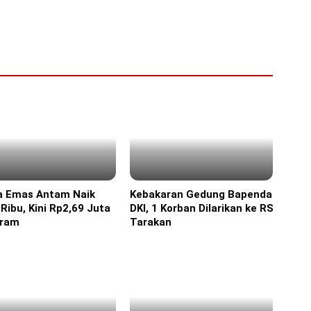
a Emas Antam Naik
Kebakaran Gedung Bapenda
ine
Headline
Ribu, Kini Rp2,69 Juta
DKI, 1 Korban Dilarikan ke RS
Gram
Tarakan