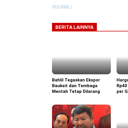
(RD/RML)
BERITA LAINNYA
Bahlil Tegaskan Ekspor
Harg
Headline
Headl
Bauksit dan Tembaga
Rp40 
Mentah Tetap Dilarang
per 