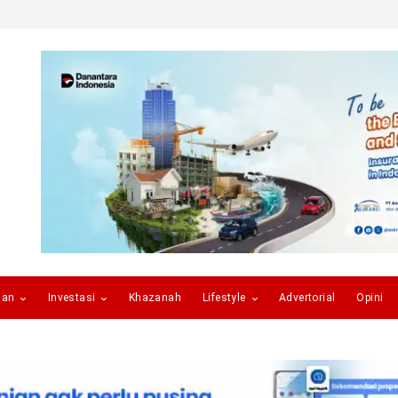
gan
Investasi
Khazanah
Lifestyle
Advertorial
Opini