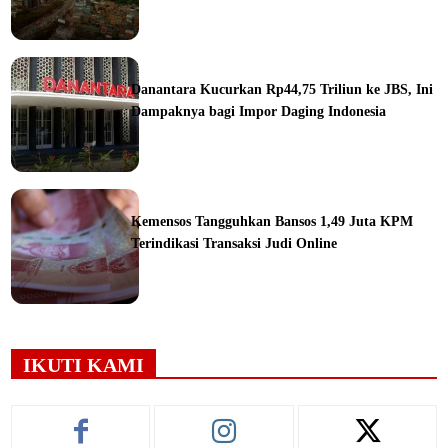
ine
Danantara Kucurkan Rp44,75 Triliun ke JBS, Ini
Dampaknya bagi Impor Daging Indonesia
ine
Kemensos Tangguhkan Bansos 1,49 Juta KPM
Terindikasi Transaksi Judi Online
ine
IKUTI KAMI