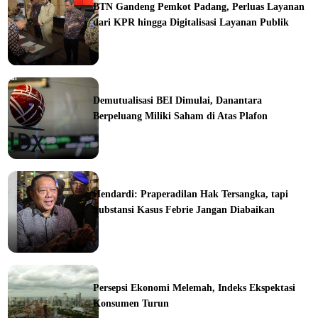
BTN Gandeng Pemkot Padang, Perluas Layanan
dari KPR hingga Digitalisasi Layanan Publik
orial
Demutualisasi BEI Dimulai, Danantara
Berpeluang Miliki Saham di Atas Plafon
ine
Hendardi: Praperadilan Hak Tersangka, tapi
Substansi Kasus Febrie Jangan Diabaikan
ine
Persepsi Ekonomi Melemah, Indeks Ekspektasi
Konsumen Turun