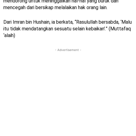
mendorong untuk meninggalkan hal-hal yang buruk dan
mencegah dari bersikap melalaikan hak orang lain.
Dari Imran bin Hushain, ia berkata, “Rasulullah bersabda, ‘Malu
itu tidak mendatangkan sesuatu selain kebaikan’.” (Muttafaq
‘alaih)
- Advertisement -