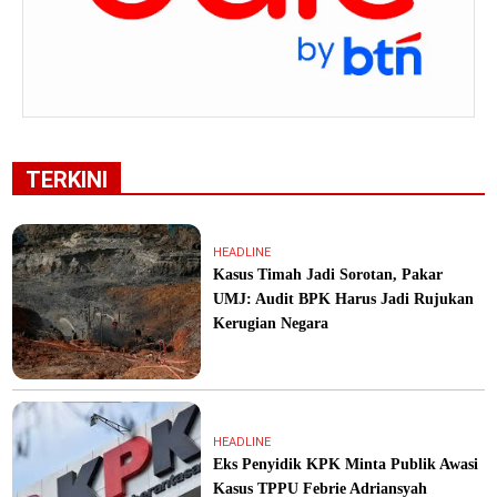
TERKINI
HEADLINE
Kasus Timah Jadi Sorotan, Pakar
UMJ: Audit BPK Harus Jadi Rujukan
Kerugian Negara
HEADLINE
Eks Penyidik KPK Minta Publik Awasi
Kasus TPPU Febrie Adriansyah