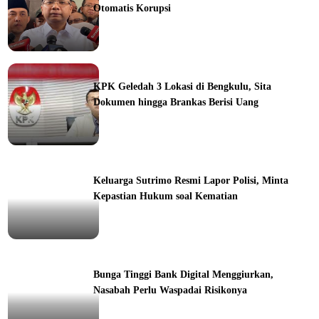
Otomatis Korupsi
ine
KPK Geledah 3 Lokasi di Bengkulu, Sita
Dokumen hingga Brankas Berisi Uang
ine
Keluarga Sutrimo Resmi Lapor Polisi, Minta
Kepastian Hukum soal Kematian
ine
Bunga Tinggi Bank Digital Menggiurkan,
Nasabah Perlu Waspadai Risikonya