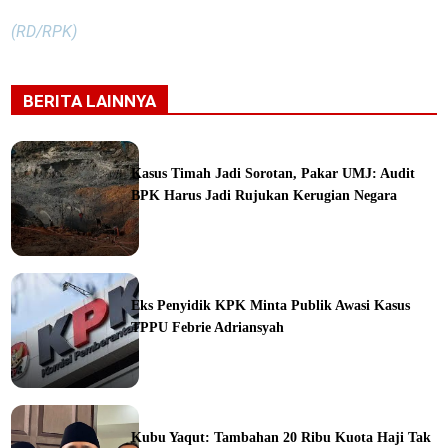
(RD/RPK)
BERITA LAINNYA
Kasus Timah Jadi Sorotan, Pakar UMJ: Audit
BPK Harus Jadi Rujukan Kerugian Negara
ine
Eks Penyidik KPK Minta Publik Awasi Kasus
TPPU Febrie Adriansyah
ine
Kubu Yaqut: Tambahan 20 Ribu Kuota Haji Tak