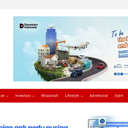
gan
Investasi
Khazanah
Lifestyle
Advertorial
Opini