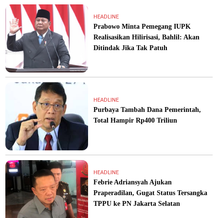
HEADLINE
Prabowo Minta Pemegang IUPK
Realisasikan Hilirisasi, Bahlil: Akan
Ditindak Jika Tak Patuh
HEADLINE
Purbaya Tambah Dana Pemerintah,
Total Hampir Rp400 Triliun
HEADLINE
Febrie Adriansyah Ajukan
Praperadilan, Gugat Status Tersangka
TPPU ke PN Jakarta Selatan