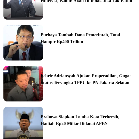
Hilirisasi, Bahlil: Akan Ditindak Jika Tak Patuh
ine
Purbaya Tambah Dana Pemerintah, Total
Hampir Rp400 Triliun
ine
Febrie Adriansyah Ajukan Praperadilan, Gugat
Status Tersangka TPPU ke PN Jakarta Selatan
ine
Prabowo Siapkan Lomba Kota Terbersih,
Hadiah Rp20 Miliar Didanai APBN