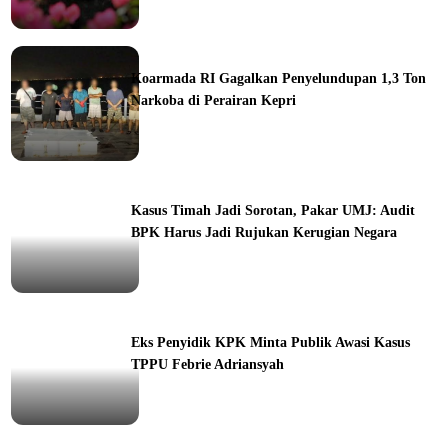
ine
Koarmada RI Gagalkan Penyelundupan 1,3 Ton
Narkoba di Perairan Kepri
ine
Kasus Timah Jadi Sorotan, Pakar UMJ: Audit
BPK Harus Jadi Rujukan Kerugian Negara
ine
Eks Penyidik KPK Minta Publik Awasi Kasus
TPPU Febrie Adriansyah
ine