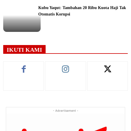
Kubu Yaqut: Tambahan 20 Ribu Kuota Haji Tak
Otomatis Korupsi
ine
IKUTI KAMI
- Advertisement -