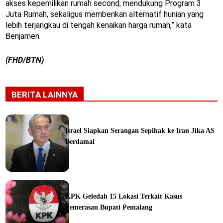
akses kepemilikan rumah second, mendukung Program 3
Juta Rumah, sekaligus memberikan alternatif hunian yang
lebih terjangkau di tengah kenaikan harga rumah,” kata
Benjamen.
(FHD/BTN)
BERITA LAINNYA
Israel Siapkan Serangan Sepihak ke Iran Jika AS
Berdamai
ine
KPK Geledah 15 Lokasi Terkait Kasus
Pemerasan Bupati Pemalang