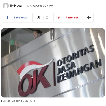
By
Hasan
17/05/2026 7:24 PM
Facebook
X
Pinterest
Ilustrasi Gedung OJK (IST)