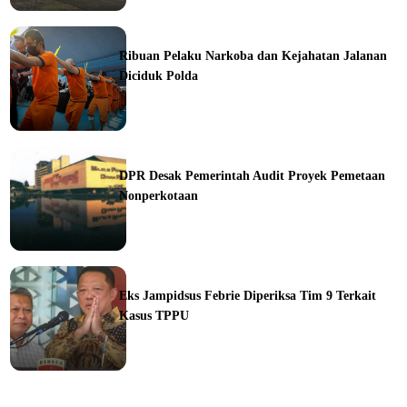
ine
Ribuan Pelaku Narkoba dan Kejahatan Jalanan
Diciduk Polda
ine
DPR Desak Pemerintah Audit Proyek Pemetaan
Nonperkotaan
ine
Eks Jampidsus Febrie Diperiksa Tim 9 Terkait
Kasus TPPU
ine