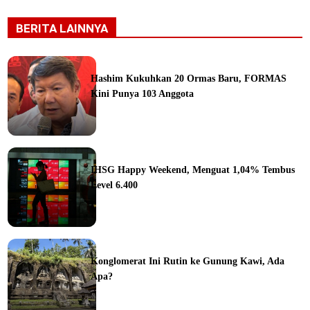
BERITA LAINNYA
Hashim Kukuhkan 20 Ormas Baru, FORMAS
Kini Punya 103 Anggota
ine
IHSG Happy Weekend, Menguat 1,04% Tembus
Level 6.400
ine
Konglomerat Ini Rutin ke Gunung Kawi, Ada
Apa?