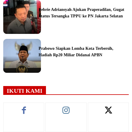
ine
Febrie Adriansyah Ajukan Praperadilan, Gugat
Status Tersangka TPPU ke PN Jakarta Selatan
ine
Prabowo Siapkan Lomba Kota Terbersih,
Hadiah Rp20 Miliar Didanai APBN
ine
IKUTI KAMI