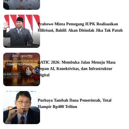
ine
Prabowo Minta Pemegang IUPK Realisasikan
Hilirisasi, Bahlil: Akan Ditindak Jika Tak Patuh
ine
BATIC 2026: Membuka Jalan Menuju Masa
Depan AI, Konektivitas, dan Infrastruktur
Digital
orial
Purbaya Tambah Dana Pemerintah, Total
Hampir Rp400 Triliun