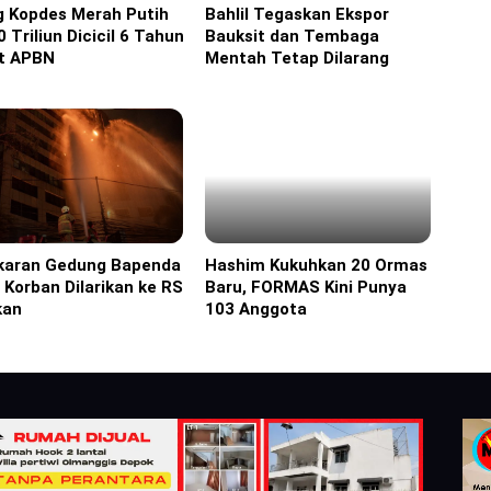
g Kopdes Merah Putih
Bahlil Tegaskan Ekspor
ine
Headline
 Triliun Dicicil 6 Tahun
Bauksit dan Tembaga
t APBN
Mentah Tetap Dilarang
karan Gedung Bapenda
Hashim Kukuhkan 20 Ormas
ine
Headline
1 Korban Dilarikan ke RS
Baru, FORMAS Kini Punya
kan
103 Anggota