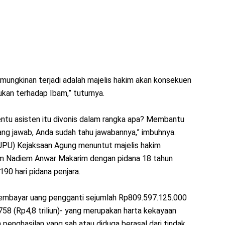
mungkinan terjadi adalah majelis hakim akan konsekuen
kan terhadap Ibam,” tuturnya.
tentu asisten itu divonis dalam rangka apa? Membantu
g jawab, Anda sudah tahu jawabannya,” imbuhnya.
PU) Kejaksaan Agung menuntut majelis hakim
um Nadiem Anwar Makarim dengan pidana 18 tahun
190 hari pidana penjara.
embayar uang pengganti sejumlah Rp809.597.125.000
758 (Rp4,8 triliun)- yang merupakan harta kekayaan
penghasilan yang sah atau diduga berasal dari tindak