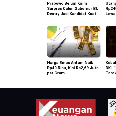
Prabowo Belum Kirim
Utan
Headline
Headl
Surpres Calon Gubernur BI,
Rp240
Destry Jadi Kandidat Kuat
Lewa
Harga Emas Antam Naik
Keba
Headline
Headl
Rp40 Ribu, Kini Rp2,69 Juta
DKI, 
per Gram
Tara