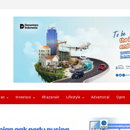
gan
Investasi
Khazanah
Lifestyle
Advertorial
Opini