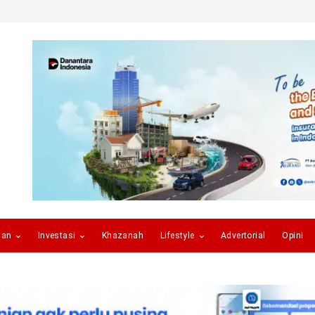
gan
Investasi
Khazanah
Lifestyle
Advertorial
Opini