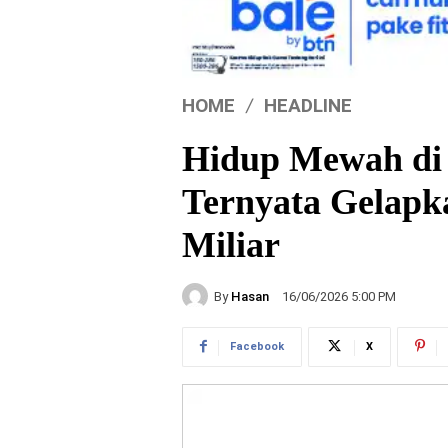
HOME
HEADLINE
Hidup Mewah di B
Ternyata Gelap
Miliar
By
Hasan
16/06/2026 5:00 PM
Facebook
X