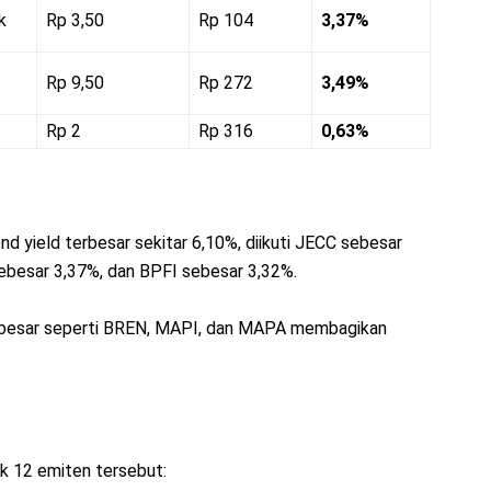
k
Rp 3,50
Rp 104
3,37%
Rp 9,50
Rp 272
3,49%
Rp 2
Rp 316
0,63%
end yield terbesar sekitar 6,10%, diikuti JECC sebesar
besar 3,37%, dan BPFI sebesar 3,32%.
si besar seperti BREN, MAPI, dan MAPA membagikan
uk 12 emiten tersebut: