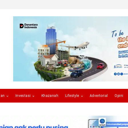
gan
Investasi
Khazanah
Lifestyle
Advertorial
Opini