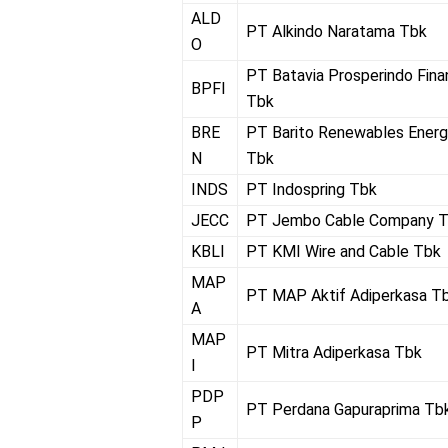
ALD
PT Alkindo Naratama Tbk
O
PT Batavia Prosperindo Fin
BPFI
Tbk
BRE
PT Barito Renewables Ener
N
Tbk
INDS
PT Indospring Tbk
JECC
PT Jembo Cable Company 
KBLI
PT KMI Wire and Cable Tbk
MAP
PT MAP Aktif Adiperkasa T
A
MAP
PT Mitra Adiperkasa Tbk
I
PDP
PT Perdana Gapuraprima Tb
P