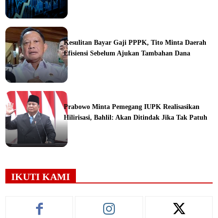
ine
Kesulitan Bayar Gaji PPPK, Tito Minta Daerah
Efisiensi Sebelum Ajukan Tambahan Dana
ine
Prabowo Minta Pemegang IUPK Realisasikan
Hilirisasi, Bahlil: Akan Ditindak Jika Tak Patuh
ine
IKUTI KAMI