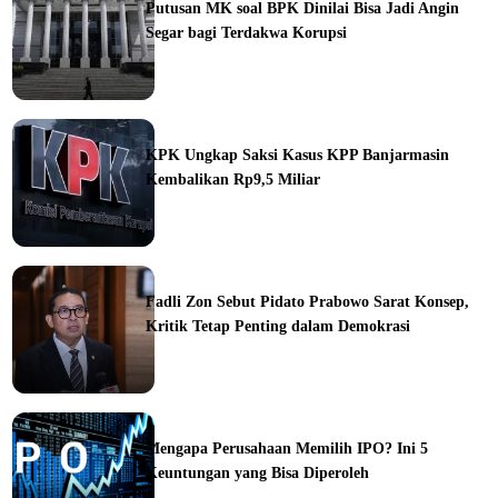
Putusan MK soal BPK Dinilai Bisa Jadi Angin
Segar bagi Terdakwa Korupsi
ine
KPK Ungkap Saksi Kasus KPP Banjarmasin
Kembalikan Rp9,5 Miliar
ine
Fadli Zon Sebut Pidato Prabowo Sarat Konsep,
Kritik Tetap Penting dalam Demokrasi
ine
Mengapa Perusahaan Memilih IPO? Ini 5
Keuntungan yang Bisa Diperoleh