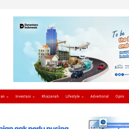
gan
Investasi
Khazanah
Lifestyle
Advertorial
Opini