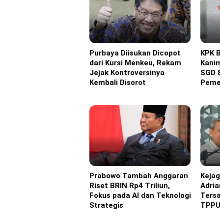
Purbaya Diisukan Dicopot
KPK B
Headline
Headl
dari Kursi Menkeu, Rekam
Kani
Jejak Kontroversinya
SGD 
Kembali Disorot
Peme
Prabowo Tambah Anggaran
Kejag
Headline
Headl
Riset BRIN Rp4 Triliun,
Adria
Fokus pada AI dan Teknologi
Ters
Strategis
TPP