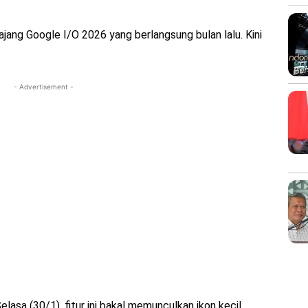
ajang Google I/O 2026 yang berlangsung bulan lalu. Kini
- Advertisement -
lasa (30/1), fitur ini bakal memunculkan ikon kecil