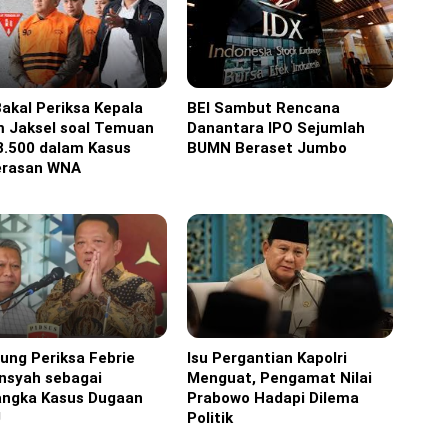
akal Periksa Kepala
BEI Sambut Rencana
ine
Headline
m Jaksel soal Temuan
Danantara IPO Sejumlah
8.500 dalam Kasus
BUMN Beraset Jumbo
rasan WNA
ung Periksa Febrie
Isu Pergantian Kapolri
ine
Headline
nsyah sebagai
Menguat, Pengamat Nilai
angka Kasus Dugaan
Prabowo Hadapi Dilema
U
Politik