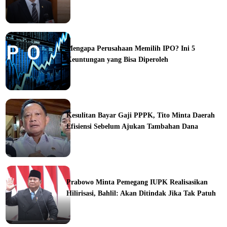
ine
Mengapa Perusahaan Memilih IPO? Ini 5
Keuntungan yang Bisa Diperoleh
ine
Kesulitan Bayar Gaji PPPK, Tito Minta Daerah
Efisiensi Sebelum Ajukan Tambahan Dana
ine
Prabowo Minta Pemegang IUPK Realisasikan
Hilirisasi, Bahlil: Akan Ditindak Jika Tak Patuh