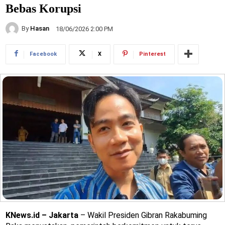
Bebas Korupsi
By
Hasan
18/06/2026 2:00 PM
Facebook
X
Pinterest
KNews.id – Jakarta
– Wakil Presiden Gibran Rakabuming