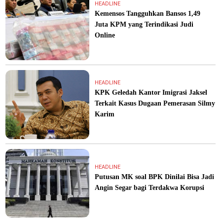
HEADLINE
Kemensos Tangguhkan Bansos 1,49
Juta KPM yang Terindikasi Judi
Online
HEADLINE
KPK Geledah Kantor Imigrasi Jaksel
Terkait Kasus Dugaan Pemerasan Silmy
Karim
HEADLINE
Putusan MK soal BPK Dinilai Bisa Jadi
Angin Segar bagi Terdakwa Korupsi