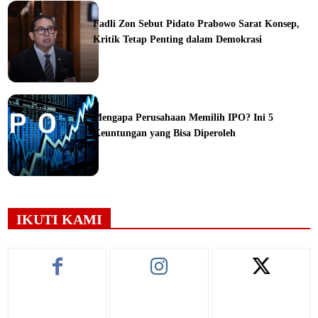
ine
Fadli Zon Sebut Pidato Prabowo Sarat Konsep,
Kritik Tetap Penting dalam Demokrasi
ine
Mengapa Perusahaan Memilih IPO? Ini 5
Keuntungan yang Bisa Diperoleh
ine
IKUTI KAMI