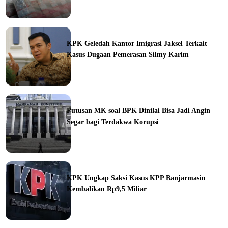
ine
KPK Geledah Kantor Imigrasi Jaksel Terkait
Kasus Dugaan Pemerasan Silmy Karim
ine
Putusan MK soal BPK Dinilai Bisa Jadi Angin
Segar bagi Terdakwa Korupsi
ine
KPK Ungkap Saksi Kasus KPP Banjarmasin
Kembalikan Rp9,5 Miliar