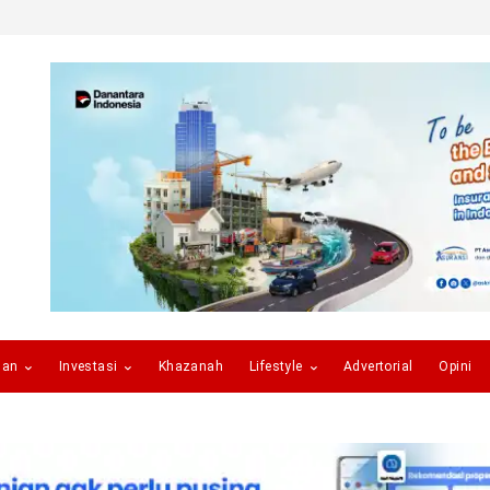
gan
Investasi
Khazanah
Lifestyle
Advertorial
Opini