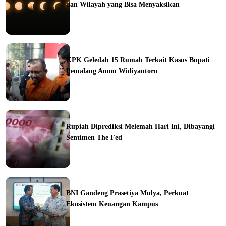
dan Wilayah yang Bisa Menyaksikan
ine
KPK Geledah 15 Rumah Terkait Kasus Bupati
Pemalang Anom Widiyantoro
ine
Rupiah Diprediksi Melemah Hari Ini, Dibayangi
Sentimen The Fed
ine
BNI Gandeng Prasetiya Mulya, Perkuat
Ekosistem Keuangan Kampus