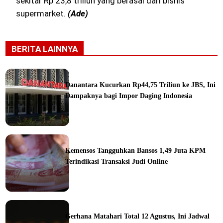
sekitar Rp 23,8 triliun yang berasal dari bisnis
supermarket.
(Ade)
BERITA LAINNYA
Danantara Kucurkan Rp44,75 Triliun ke JBS, Ini
Dampaknya bagi Impor Daging Indonesia
ine
Kemensos Tangguhkan Bansos 1,49 Juta KPM
Terindikasi Transaksi Judi Online
ine
Gerhana Matahari Total 12 Agustus, Ini Jadwal