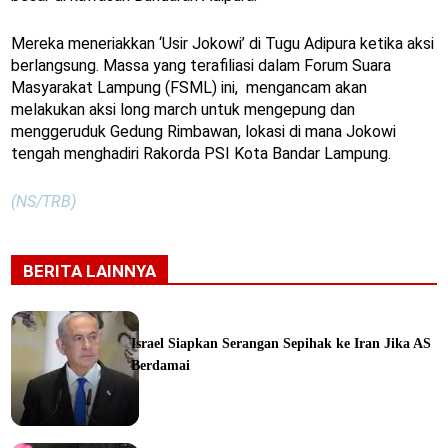
Mereka meneriakkan ‘Usir Jokowi’ di Tugu Adipura ketika aksi
berlangsung. Massa yang terafiliasi dalam Forum Suara
Masyarakat Lampung (FSML) ini, mengancam akan
melakukan aksi long march untuk mengepung dan
menggeruduk Gedung Rimbawan, lokasi di mana Jokowi
tengah menghadiri Rakorda PSI Kota Bandar Lampung.
(NS/TRB)
BERITA LAINNYA
Israel Siapkan Serangan Sepihak ke Iran Jika AS
Berdamai
ine