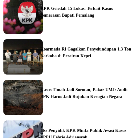
KPK Geledah 15 Lokasi Terkait Kasus
Pemerasan Bupati Pemalang
ine
Koarmada RI Gagalkan Penyelundupan 1,3 Ton
Narkoba di Perairan Kepri
ine
Kasus Timah Jadi Sorotan, Pakar UMJ: Audit
BPK Harus Jadi Rujukan Kerugian Negara
ine
Eks Penyidik KPK Minta Publik Awasi Kasus
TPPU Febrie Adriansyah