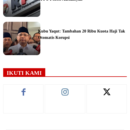
ine
Kubu Yaqut: Tambahan 20 Ribu Kuota Haji Tak
Otomatis Korupsi
ine
IKUTI KAMI