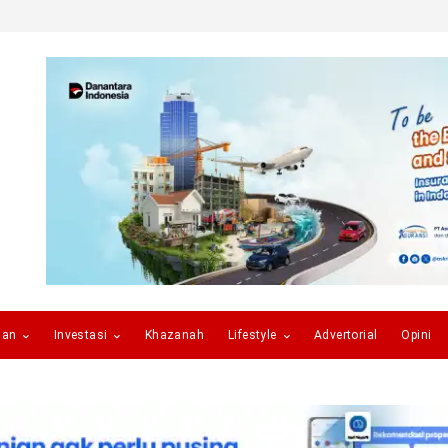
gan
Investasi
Khazanah
Lifestyle
Advertorial
Opini