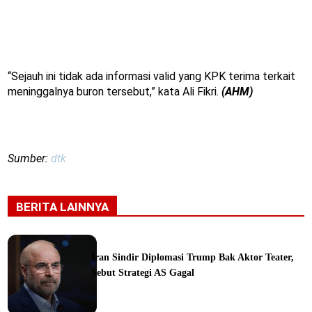
“Sejauh ini tidak ada informasi valid yang KPK terima terkait
meninggalnya buron tersebut,” kata Ali Fikri.
(AHM)
Sumber:
dtk
BERITA LAINNYA
Iran Sindir Diplomasi Trump Bak Aktor Teater,
Sebut Strategi AS Gagal