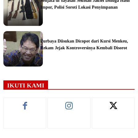
Senjata di Yayasan Sekolah Jaksel Diduga Hasil
Impor, Polisi Soroti Lokasi Penyimpanan
ine
Purbaya Diisukan Dicopot dari Kursi Menkeu,
Rekam Jejak Kontroversinya Kembali Disorot
ine
IKUTI KAMI