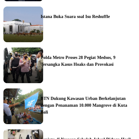
ine
Istana Buka Suara soal Isu Reshuffle
ine
Polda Metro Proses 28 Pegiat Medsos, 9
Tersangka Kasus Hoaks dan Provokasi
ine
BTN Dukung Kawasan Urban Berkelanjutan
dengan Penanaman 10.000 Mangrove di Kuta
Bali
orial