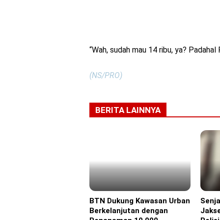
“Wah, sudah mau 14 ribu, ya? Padahal
(NS/PRO)
BERITA LAINNYA
BTN Dukung Kawasan Urban
Senja
Advertorial
Headl
Berkelanjutan dengan
Jakse