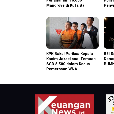
Penanaman 10.000
Polis
Mangrove di Kuta Bali
Peny
KPK Bakal Periksa Kepala
BEI 
Headline
Headl
Kanim Jaksel soal Temuan
Dana
SGD 8.500 dalam Kasus
BUMN
Pemerasan WNA