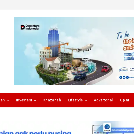
gan
Investasi
Khazanah
Lifestyle
Advertorial
Opini