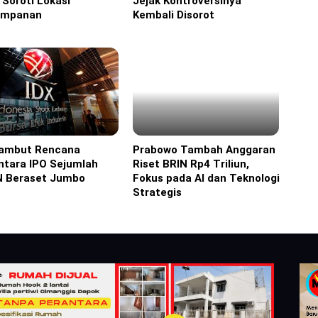
i Soroti Lokasi
Jejak Kontroversinya
impanan
Kembali Disorot
Sambut Rencana
Prabowo Tambah Anggaran
ine
Headline
ntara IPO Sejumlah
Riset BRIN Rp4 Triliun,
 Beraset Jumbo
Fokus pada AI dan Teknologi
Strategis