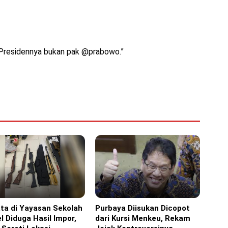
 Presidennya bukan pak @prabowo.”
ta di Yayasan Sekolah
Purbaya Diisukan Dicopot
ine
Headline
l Diduga Hasil Impor,
dari Kursi Menkeu, Rekam